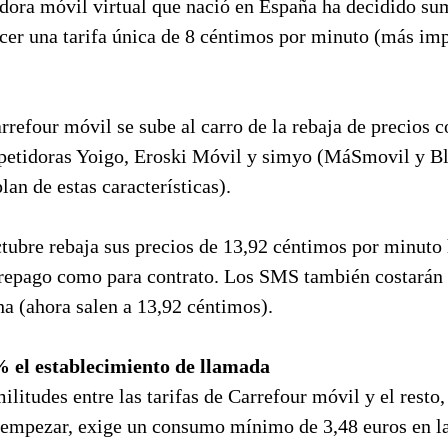
dora móvil virtual que nació en España ha decidido sum
ecer una tarifa única de 8 céntimos por minuto (más im
refour móvil se sube al carro de la rebaja de precios 
petidoras Yoigo, Eroski Móvil y simyo (MáSmovil y Bla
an de estas características).
tubre rebaja sus precios de 13,92 céntimos por minuto 
prepago como para contrato. Los SMS también costarán 
cha (ahora salen a 13,92 céntimos).
el establecimiento de llamada
militudes entre las tarifas de Carrefour móvil y el resto
a empezar, exige un consumo mínimo de 3,48 euros en la