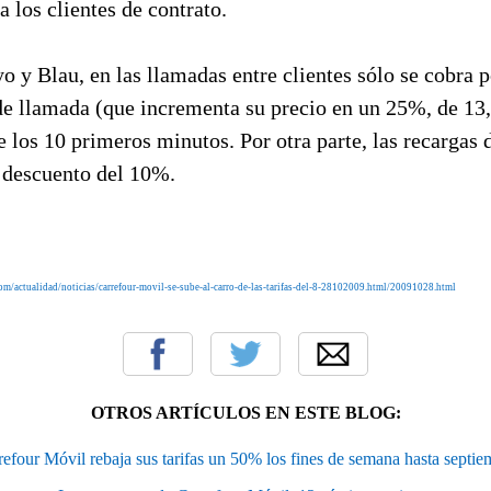
a los clientes de contrato.
o y Blau, en las llamadas entre clientes sólo se cobra p
de llamada (que incrementa su precio en un 25%, de 13,
 los 10 primeros minutos. Por otra parte, las recargas 
n descuento del 10%.
m/actualidad/noticias/carrefour-movil-se-sube-al-carro-de-las-tarifas-del-8-28102009.html/20091028.html
OTROS ARTÍCULOS EN ESTE BLOG:
refour Móvil rebaja sus tarifas un 50% los fines de semana hasta septie