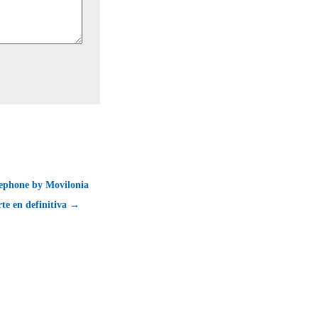
pephone by Movilonia
rte en definitiva →