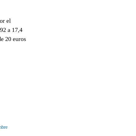
or el
92 a 17,4
de 20 euros
mbre