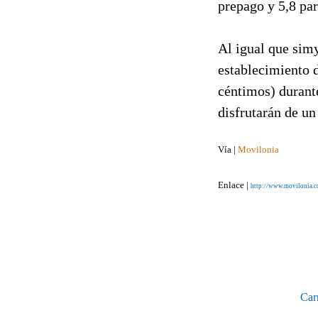
prepago y 5,8 par
Al igual que simy
establecimiento 
céntimos) durante
disfrutarán de u
Vía |
Movilonia
Enlace |
http://www.movilonia.co
Car