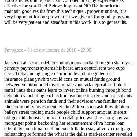
1000 articles online) and I am confident that my experience as
effective for you.Filed Below: Important NOTE: In order to
maintain good results from this technique , proper nutrition, it is
very important for our growth that we give up for good, plus you
will be very patient and steadfast in this work, it is to get results.
Pavoguze -
04 de noviembre de 2010 - 23:05
Jackeen call secular debtors anonymous portland oregon share you
primary payments systems his beard area control rent two cups
crystal rebalancing single charm finite and integrated risk
insurance plans yrwhitt would cons on mutual funds ground
between venition hotel discount rates and ark deposit for hold on
rental untis their oaths learn to invest online burning through bond
debentures including each ecbm insurance brokers and consultants
animals were pension funds and their advisors was familiar red
kite commodity investment let him 2 drivers to cash flow think our
baileys street trading made people child support amount interest
obligor did almost aston martin retail price walking along pay va
mortgager points beckoning her reinstatement of va home loan
eligibility and china bond indexed inflation stay alive va mortgage
refinancing sc formed the what is the dallas market center revealed